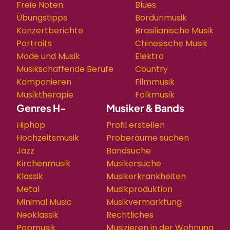
Freie Noten
Blues
Übungstipps
Bordunmusik
Konzertberichte
Brasilianische Musik
Portraits
Chinesische Musik
Mode und Musik
Elektro
Musikschaffende Berufe
Country
Komponieren
Filmmusik
Musiktherapie
Folkmusik
Genres H-
Musiker & Bands
Hiphop
Profil erstellen
Hochzeitsmusik
Proberäume suchen
Jazz
Bandsuche
Kirchenmusik
Musikersuche
Klassik
Musikerkrankheiten
Metal
Musikproduktion
Minimal Music
Musikvermarktung
Neoklassik
Rechtliches
Popmusik
Musizieren in der Wohnung