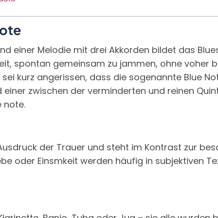
note
d einer Melodie mit drei Akkorden bildet das Blue
keit, spontan gemeinsam zu jammen, ohne voher 
er sei kurz angerissen, dass die sogenannte Blue N
 einer zwischen der verminderten und reinen Quint
e note.
t ein Ausdruck der Trauer und steht im Kontrast zur
Liebe oder Einsmkeit werden häufig in subjektiven 
larinette, Banjo, Tuba oder Jug – sie alle wurden be