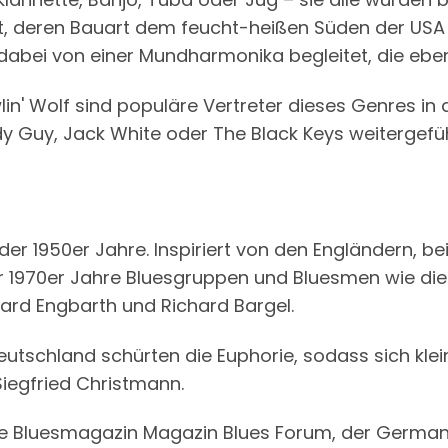
t, deren Bauart dem feucht-heißen Süden der USA tr
dabei von einer Mundharmonika begleitet, die eben
' Wolf sind populäre Vertreter dieses Genres in d
dy Guy, Jack White oder The Black Keys weitergefü
er 1950er Jahre. Inspiriert von den Engländern, be
 1970er Jahre Bluesgruppen und Bluesmen wie die F
hard Engbarth und Richard Bargel.
eutschland schürten die Euphorie, sodass sich klei
iegfried Christmann.
e Bluesmagazin Magazin Blues Forum, der German B