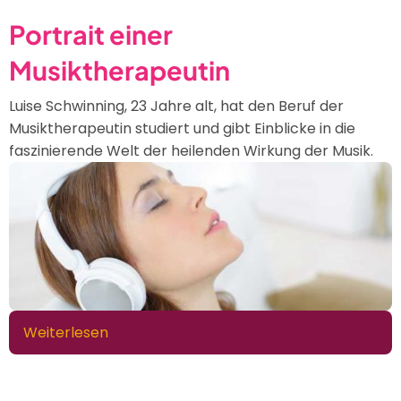
Wie
Portrait einer
kann
Musiktherapeutin
Musik
helfen?
Luise Schwinning, 23 Jahre alt, hat den Beruf der
Musiktherapeutin studiert und gibt Einblicke in die
faszinierende Welt der heilenden Wirkung der Musik.
Weiterlesen
über
Portrait
einer
Musiktherapeutin