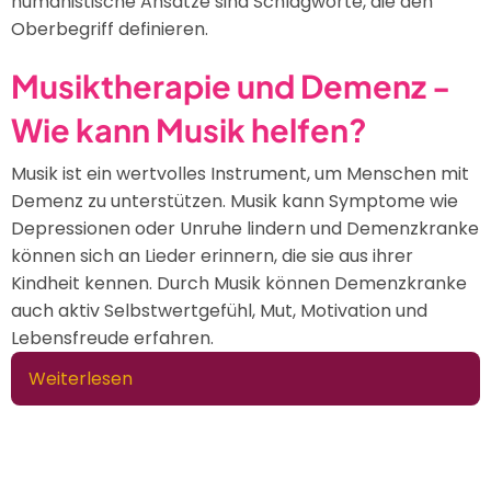
humanistische Ansätze sind Schlagworte, die den
Oberbegriff definieren.
Musiktherapie und Demenz -
Wie kann Musik helfen?
Musik ist ein wertvolles Instrument, um Menschen mit
Demenz zu unterstützen. Musik kann Symptome wie
Depressionen oder Unruhe lindern und Demenzkranke
können sich an Lieder erinnern, die sie aus ihrer
Kindheit kennen. Durch Musik können Demenzkranke
auch aktiv Selbstwertgefühl, Mut, Motivation und
Lebensfreude erfahren.
Weiterlesen
über
Musiktherapie
und
Demenz
-