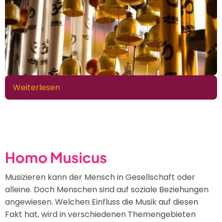
Weiterlesen
über
Entdecken
Sie
die
Magie
der
Homo Musicus
Chimes
Musizieren kann der Mensch in Gesellschaft oder
alleine. Doch Menschen sind auf soziale Beziehungen
angewiesen. Welchen Einfluss die Musik auf diesen
Fakt hat, wird in verschiedenen Themengebieten