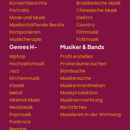
Konzertberichte
Brasilianische Musik
Portraits
Chinesische Musik
Mode und Musik
Elektro
Musikschaffende Berufe
Country
Komponieren
Filmmusik
Musiktherapie
Folkmusik
Genres H-
Musiker & Bands
Hiphop
Profil erstellen
Hochzeitsmusik
Proberäume suchen
Jazz
Bandsuche
Kirchenmusik
Musikersuche
Klassik
Musikerkrankheiten
Metal
Musikproduktion
Minimal Music
Musikvermarktung
Neoklassik
Rechtliches
Popmusik
Musizieren in der Wohnung
Punkrock
Reggae