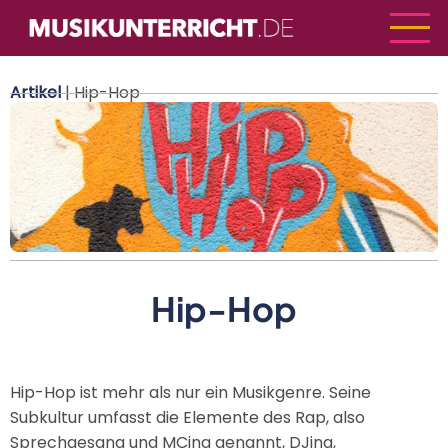
Direkt
zum
Inhalt
Artikel
| Hip-Hop
Hip-Hop
Hip-Hop ist mehr als nur ein Musikgenre. Seine
Subkultur umfasst die Elemente des Rap, also
Sprechgesang und MCing genannt, DJing,