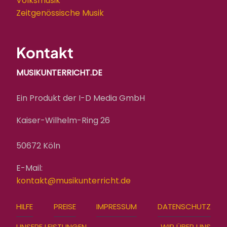
Volksmusik
Zeitgenössische Musik
Kontakt
MUSIKUNTERRICHT.DE
Ein Produkt der I-D Media GmbH
Kaiser-Wilhelm-Ring 26
50672 Köln
E-Mail:
kontakt@musikunterricht.de
FOOTER
HILFE
PREISE
IMPRESSUM
DATENSCHUTZ
MENU
UNSERE LEISTUNGEN
WIR ÜBER UNS