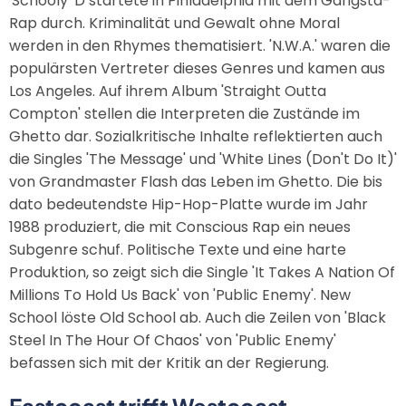
'Schooly' D startete in Pihladelphia mit dem Gangsta-
Rap durch. Kriminalität und Gewalt ohne Moral
werden in den Rhymes thematisiert. 'N.W.A.' waren die
populärsten Vertreter dieses Genres und kamen aus
Los Angeles. Auf ihrem Album 'Straight Outta
Compton' stellen die Interpreten die Zustände im
Ghetto dar. Sozialkritische Inhalte reflektierten auch
die Singles 'The Message' und 'White Lines (Don't Do It)'
von Grandmaster Flash das Leben im Ghetto. Die bis
dato bedeutendste Hip-Hop-Platte wurde im Jahr
1988 produziert, die mit Conscious Rap ein neues
Subgenre schuf. Politische Texte und eine harte
Produktion, so zeigt sich die Single 'It Takes A Nation Of
Millions To Hold Us Back' von 'Public Enemy'. New
School löste Old School ab. Auch die Zeilen von 'Black
Steel In The Hour Of Chaos' von 'Public Enemy'
befassen sich mit der Kritik an der Regierung.