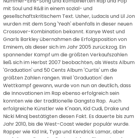
Nummer-Eins-Song und kombinierten Rap und Pop
mit Soul und R&B in einem sozial- und
gesellschaftskritischem Text. Usher, Ludacis und Lil Jon
wurden mit dem Song 'Yeah' ebenfalls in dieser neuen
Crossover-Kombination bekannt. Kanye West und
Gnarls Barkley übernahmen die Erfolgsposition von
Eminem, als dieser sich im Jahr 2005 zurückzog. Ein
spannender Kampf um die größten Verkaufszahlen
ließ sich im Herbst 2007 beobachten, als Wests Album
'Graduation' und 50 Cents Album 'Curtis' um die
größten Zahlen rangen. Weil 'Graduation' den
Wettkampf gewann, wurde von nun an deutlich, dass
die Innovationen im Rap ebenso erfolgreich sein
konnten wie der traditionelle Gangsta Rap. Auch
erfolgreiche Künstler wie K'naan, Kid Cudi, Drake und
Nicki Minaj bestätigten diesen Fakt. Es dauerte bis zum
Jahr 2010, bis die West-Coast wieder populär wurde.
Rapper wie Kid Ink, Tyga und Kendrick Lamar, aber