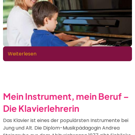
Weiterlesen
über
Klavierunterricht
für
Kinder
und
Erwachsene
Mein Instrument, mein Beruf –
Die Klavierlehrerin
Das Klavier ist eines der populärsten Instrumente bei
Jung und Alt. Die Diplom-Musikpädagogin Andrea