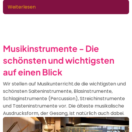
Weiterlesen
über
Das
Klavier
-
Tasten-,
Schlag-
Musikinstrumente - Die
und
schönsten und wichtigsten
Saiteninstrument
in
auf einen Blick
Einem
Wir stellen auf Musikunterricht.de die wichtigsten und
schönsten Saiteninstrumente, Blasinstrumente,
Schlaginstrumente (Percussion), Streichinstrumente
und Tasteninstrumente vor. Die älteste musikalische
Ausdrucksform, der Gesang, ist natürlich auch dabei.