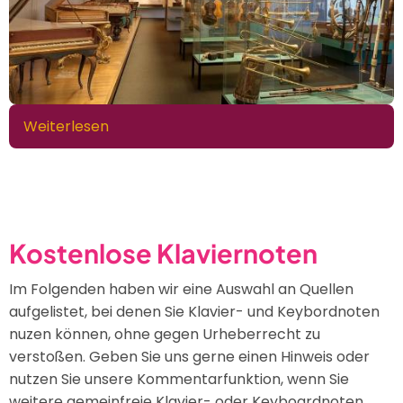
Weiterlesen
über
Musikinstrumente
-
Die
schönsten
und
Kostenlose Klaviernoten
wichtigsten
auf
Im Folgenden haben wir eine Auswahl an Quellen
einen
aufgelistet, bei denen Sie Klavier- und Keybordnoten
Blick
nuzen können, ohne gegen Urheberrecht zu
verstoßen. Geben Sie uns gerne einen Hinweis oder
nutzen Sie unsere Kommentarfunktion, wenn Sie
weitere gemeinfreie Klavier- oder Keyboardnoten