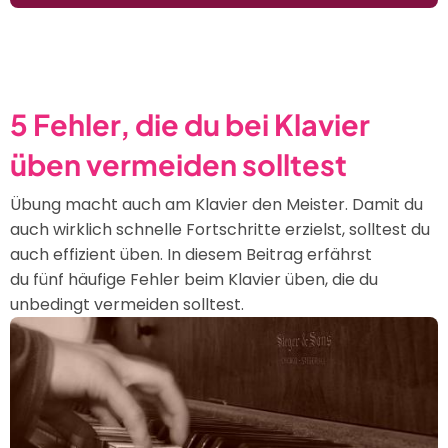
Wir
leben
in
einer
Klaviergesellschaft
5 Fehler, die du bei Klavier
üben vermeiden solltest
Übung macht auch am Klavier den Meister. Damit du
auch wirklich schnelle Fortschritte erzielst, solltest du
auch effizient üben. In diesem Beitrag erfährst
du fünf häufige Fehler beim Klavier üben, die du
unbedingt vermeiden solltest.