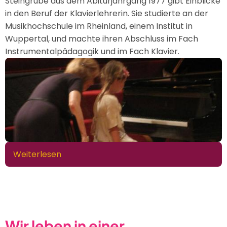
Steingrube aus dem Abiturjahrgang 1977 gibt Einblicke
in den Beruf der Klavierlehrerin. Sie studierte an der
Musikhochschule im Rheinland, einem Institut in
Wuppertal, und machte ihren Abschluss im Fach
Instrumentalpädagogik und im Fach Klavier.
Weiterlesen
über
Mein
Instrument,
mein
Beruf
–
Wir leben in einer