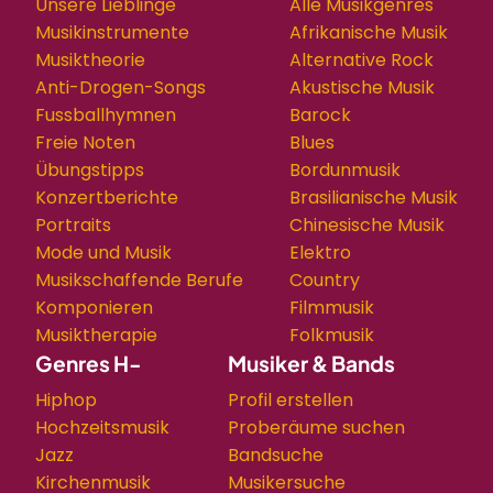
Unsere Lieblinge
Alle Musikgenres
Musikinstrumente
Afrikanische Musik
Musiktheorie
Alternative Rock
Anti-Drogen-Songs
Akustische Musik
Fussballhymnen
Barock
Freie Noten
Blues
Übungstipps
Bordunmusik
Konzertberichte
Brasilianische Musik
Portraits
Chinesische Musik
Mode und Musik
Elektro
Musikschaffende Berufe
Country
Komponieren
Filmmusik
Musiktherapie
Folkmusik
Genres H-
Musiker & Bands
Hiphop
Profil erstellen
Hochzeitsmusik
Proberäume suchen
Jazz
Bandsuche
Kirchenmusik
Musikersuche