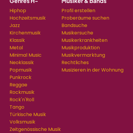
Genres H-
Musiker & Bands
Hiphop
Profil erstellen
Hochzeitsmusik
Proberäume suchen
Jazz
Bandsuche
Kirchenmusik
Musikersuche
Klassik
Musikerkrankheiten
Metal
Musikproduktion
Minimal Music
Musikvermarktung
Neoklassik
Rechtliches
Popmusik
Musizieren in der Wohnung
Punkrock
Reggae
Rockmusik
Rock'n'Roll
Tango
Türkische Musik
Volksmusik
Zeitgenössische Musik