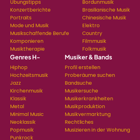
Übungstipps
Bordunmusik
Konzertberichte
Brasilianische Musik
Portraits
Chinesische Musik
Mode und Musik
Elektro
Musikschaffende Berufe
Country
Komponieren
Filmmusik
Musiktherapie
Folkmusik
Genres H-
Musiker & Bands
Hiphop
Profil erstellen
Hochzeitsmusik
Proberäume suchen
Jazz
Bandsuche
Kirchenmusik
Musikersuche
Klassik
Musikerkrankheiten
Metal
Musikproduktion
Minimal Music
Musikvermarktung
Neoklassik
Rechtliches
Popmusik
Musizieren in der Wohnung
Punkrock