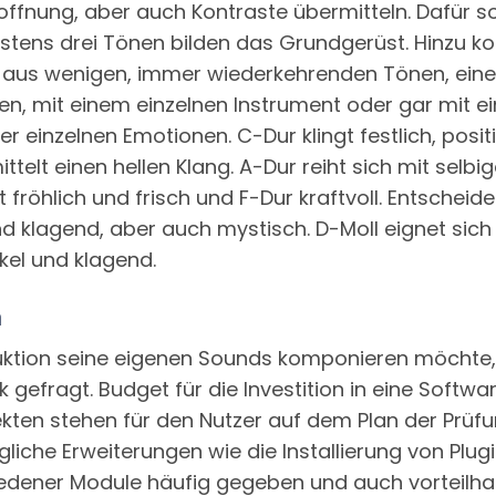
offnung, aber auch Kontraste übermitteln. Dafür s
s drei Tönen bilden das Grundgerüst. Hinzu kommt
 aus wenigen, immer wiederkehrenden Tönen, eine 
en, mit einem einzelnen Instrument oder gar mit e
einzelnen Emotionen. C-Dur klingt festlich, positiv 
ttelt einen hellen Klang. A-Dur reiht sich mit selb
t fröhlich und frisch und F-Dur kraftvoll. Entschei
 und klagend, aber auch mystisch. D-Moll eignet s
kel und klagend.
n
ktion seine eigenen Sounds komponieren möchte, 
nik gefragt. Budget für die Investition in eine Sof
kten stehen für den Nutzer auf dem Plan der Prüfu
he Erweiterungen wie die Installierung von Plugi
edener Module häufig gegeben und auch vorteilhaft