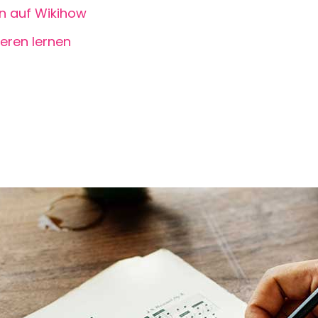
n auf Wikihow
eren lernen