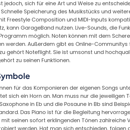
st jedoch, sich für eine Art und Weise zu entscheid
Schnelle Speicherung des Musikstücks und weitere 
it Freestyle Composition und MIDI-Inputs kompatibe
z, kann GarageBand nutzen. Live-Sounds, die Funk
Programm möglich. Noten können mit dem Schere
n werden. Außerdem gibt es Online-Communitys fü
u gehört Noteflight. Sie ist umsonst und hochqual
hört zu seinen Funktionen.
 Symbole
nnen für das Komponieren der eigenen Songs unte
tet sich ein Horn an. Man muss nur die jeweilige
axophone in Eb und die Posaune in Bb sind Beispi
tandard. Das Piano ist für die Begleitung hervorr
t mit seinen sofort erklingenden Tönen zahlreiche 
obiert werden. Hat man sich entschieden, folgen d