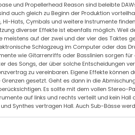
ubase und Propellerhead Reason sind beleibte DAWs
sind auch gleich zu Beginn der Produktion vorteilhaf
e, Hi-Hats, Cymbals und weitere Instrumente finde
g diverser Effekte ist ebenfalls möglich. Weil d
re meistens auf der zwei und der vier des Taktes ge
s elektronische Schlagzeug im Computer oder das 
ente wie Gitarrenriffs oder Basslinien sorgen für 
 des Songs, der über solche Entscheidungen ver
enzvertrag zu vereinbaren. Eigene Effekte können du
e Grenzen gesetzt. Geht es dann in die Abmischung, i
rücksichtigen. Es sollte mit dem vollen Stereo-P
rumente auf links und rechts verteilt und kein Hall
 und Synthes vertragen Hall. Auch Sub-Bässe werd