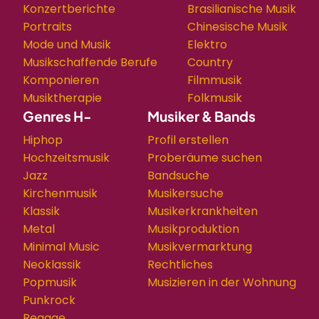
Konzertberichte
Brasilianische Musik
Portraits
Chinesische Musik
Mode und Musik
Elektro
Musikschaffende Berufe
Country
Komponieren
Filmmusik
Musiktherapie
Folkmusik
Genres H-
Musiker & Bands
Hiphop
Profil erstellen
Hochzeitsmusik
Proberäume suchen
Jazz
Bandsuche
Kirchenmusik
Musikersuche
Klassik
Musikerkrankheiten
Metal
Musikproduktion
Minimal Music
Musikvermarktung
Neoklassik
Rechtliches
Popmusik
Musizieren in der Wohnung
Punkrock
Reggae