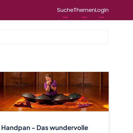
User
Suche
Themen
Login
menu
Handpan - Das wundervolle