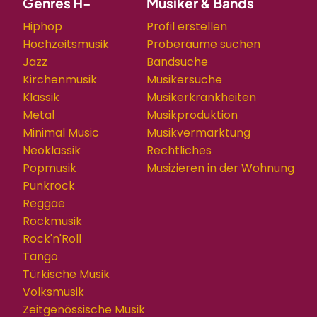
Genres H-
Musiker & Bands
Hiphop
Profil erstellen
Hochzeitsmusik
Proberäume suchen
Jazz
Bandsuche
Kirchenmusik
Musikersuche
Klassik
Musikerkrankheiten
Metal
Musikproduktion
Minimal Music
Musikvermarktung
Neoklassik
Rechtliches
Popmusik
Musizieren in der Wohnung
Punkrock
Reggae
Rockmusik
Rock'n'Roll
Tango
Türkische Musik
Volksmusik
Zeitgenössische Musik