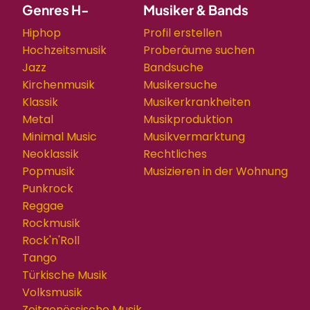
Genres H-
Musiker & Bands
Hiphop
Profil erstellen
Hochzeitsmusik
Proberäume suchen
Jazz
Bandsuche
Kirchenmusik
Musikersuche
Klassik
Musikerkrankheiten
Metal
Musikproduktion
Minimal Music
Musikvermarktung
Neoklassik
Rechtliches
Popmusik
Musizieren in der Wohnung
Punkrock
Reggae
Rockmusik
Rock'n'Roll
Tango
Türkische Musik
Volksmusik
Zeitgenössische Musik