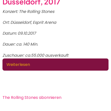
Düsseldorf, 2017
A
Ghost
Konzert: The Rolling Stones
Town
Ort: Düsseldorf, Esprit Arena
Datum: 09.10.2017
Dauer: ca. 140 Min.
Zuschauer: ca.55.000 ausverkauft
Weiterlesen
über
The
Rolling
Stones,
Düsseldorf,
2017
The Rolling Stones abonnieren