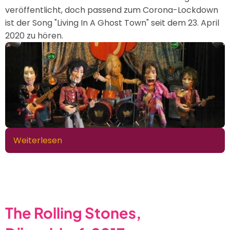
veröffentlicht, doch passend zum Corona-Lockdown
ist der Song "Living In A Ghost Town" seit dem 23. April
2020 zu hören.
Weiterlesen
über
The
Rolling
Stones
–
Living
The Rolling Stones,
In