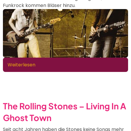
Funkrock kommen Bläser hinzu.
Weiterlesen
über
Rockmusik
-
Die
Vielfalt
des
The Rolling Stones – Living In A
Rock
Ghost Town
Seit acht Jahren haben die Stones keine Songs mehr