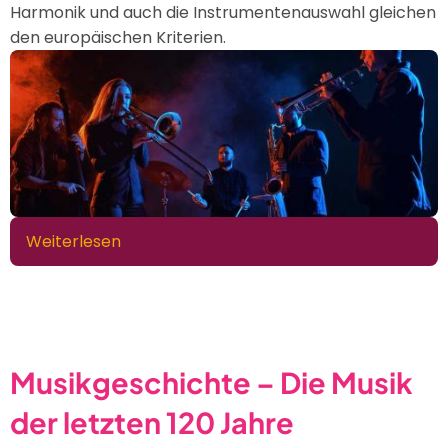
Harmonik und auch die Instrumentenauswahl gleichen
den europäischen Kriterien.
Weiterlesen
über
Jazz
-
Call
and
Response,
Musikgeschichte – Die Musik
Blue
der letzten 120 Jahre
Notes
und