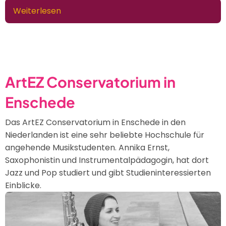
Weiterlesen
über
Emerald
von
Markus
Strothmann
ArtEZ Conservatorium in
Enschede
Das ArtEZ Conservatorium in Enschede in den
Niederlanden ist eine sehr beliebte Hochschule für
angehende Musikstudenten. Annika Ernst,
Saxophonistin und Instrumentalpädagogin, hat dort
Jazz und Pop studiert und gibt Studieninteressierten
Einblicke.