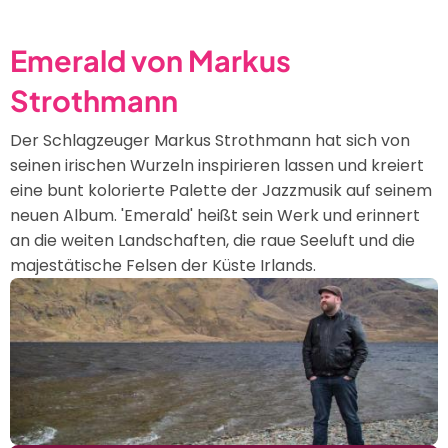
Musik
der
Emerald von Markus
letzten
Strothmann
120
Jahre
Der Schlagzeuger Markus Strothmann hat sich von
seinen irischen Wurzeln inspirieren lassen und kreiert
eine bunt kolorierte Palette der Jazzmusik auf seinem
neuen Album. 'Emerald' heißt sein Werk und erinnert
an die weiten Landschaften, die raue Seeluft und die
majestätische Felsen der Küste Irlands.