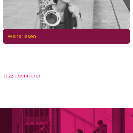
Weiterlesen
über
ArtEZ
Conservatorium
in
Enschede
Jazz abonnieren