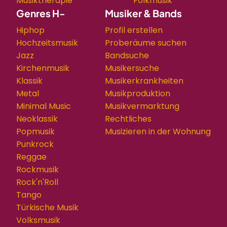
Musiktherapie
Folkmusik
Genres H-
Musiker & Bands
Hiphop
Profil erstellen
Hochzeitsmusik
Proberäume suchen
Jazz
Bandsuche
Kirchenmusik
Musikersuche
Klassik
Musikerkrankheiten
Metal
Musikproduktion
Minimal Music
Musikvermarktung
Neoklassik
Rechtliches
Popmusik
Musizieren in der Wohnung
Punkrock
Reggae
Rockmusik
Rock'n'Roll
Tango
Türkische Musik
Volksmusik