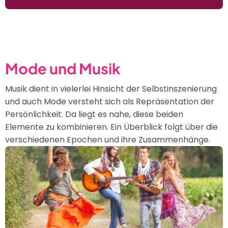
Popmusik
-
Jugendliche
Subkultur
und
Mode und Musik
gesellschaftliche
Veränderungen
Musik dient in vielerlei Hinsicht der Selbstinszenierung
und auch Mode versteht sich als Repräsentation der
Persönlichkeit. Da liegt es nahe, diese beiden
Elemente zu kombinieren. Ein Überblick folgt über die
verschiedenen Epochen und ihre Zusammenhänge.