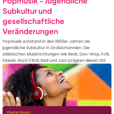
Popmusik - Jugendliche
Pop,
Subkultur und
Folk,
Rock
gesellschaftliche
und
Disco
Veränderungen
Popmusik entstand in den 1950er Jahren als
jugendliche Subkultur in Großbritannien. Die
stilistischen Musikrichtungen wie Beat, Doo-Wop, Folk,
Klassik, Rock'n'Roll, R&B und Jazz prägten diesen Stil.
Weiterlesen
über