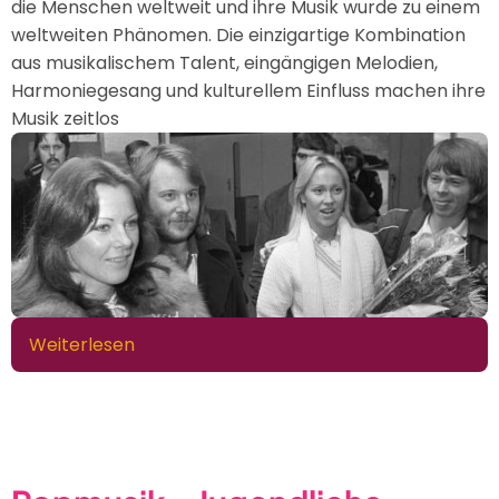
die Menschen weltweit und ihre Musik wurde zu einem
weltweiten Phänomen. Die einzigartige Kombination
aus musikalischem Talent, eingängigen Melodien,
Harmoniegesang und kulturellem Einfluss machen ihre
Musik zeitlos
Weiterlesen
über
ABBA
-
Zeitloser
Sound
verbindet