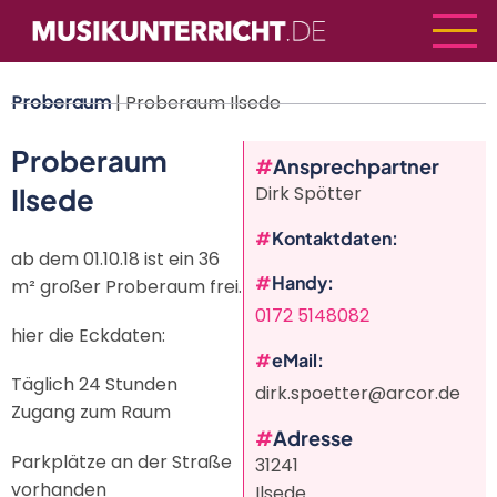
Direkt
zum
Inhalt
Proberaum
| Proberaum Ilsede
Proberaum
Ansprechpartner
Ilsede
Dirk Spötter
Kontaktdaten
ab dem 01.10.18 ist ein 36
Handy
m² großer Proberaum frei.
0172 5148082
hier die Eckdaten:
eMail
Täglich 24 Stunden
dirk.spoetter@arcor.de
Zugang zum Raum
Adresse
Parkplätze an der Straße
31241
vorhanden
Ilsede