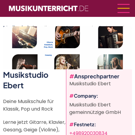
Direkt
zum
Inhalt
Musikschule
| Musikstudio Ebert gemeinnützige GmbH
Musikstudio
Ansprechpartner
Ebert
Musikstudio Ebert
Company
Deine Musikschule für
Musikstudio Ebert
Klassik, Pop und Rock
gemeinnützige GmbH
Lerne jetzt Gitarre, Klavier,
Festnetz
Gesang, Geige (Violine),
+498920030834