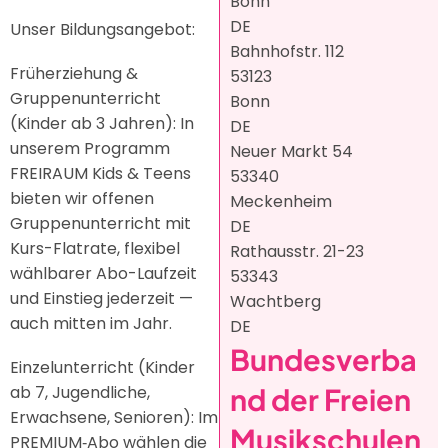
Bonn
DE
Unser Bildungsangebot:
Bahnhofstr. 112
Früherziehung &
53123
Gruppenunterricht
Bonn
(Kinder ab 3 Jahren): In
DE
unserem Programm
Neuer Markt 54
FREIRAUM Kids & Teens
53340
bieten wir offenen
Meckenheim
Gruppenunterricht mit
DE
Kurs-Flatrate, flexibel
Rathausstr. 21-23
wählbarer Abo-Laufzeit
53343
und Einstieg jederzeit —
Wachtberg
auch mitten im Jahr.
DE
Bundesverba
Einzelunterricht (Kinder
nd der Freien
ab 7, Jugendliche,
Erwachsene, Senioren): Im
Musikschulen
PREMIUM‑Abo wählen die