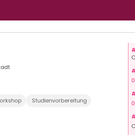
O
tadt
0
orkshop
Studienvorbereitung
0
O