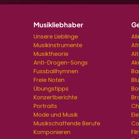
Musikliebhaber
Ge
Unsere Lieblinge
Al
Musikinstrumente
Af
Musiktheorie
Al
Anti-Drogen-Songs
Ak
Fussballhymnen
Ba
Freie Noten
Bl
Übungstipps
Bo
Konzertberichte
Br
Portraits
Ch
Mode und Musik
Ele
Musikschaffende Berufe
Co
Komponieren
Fi