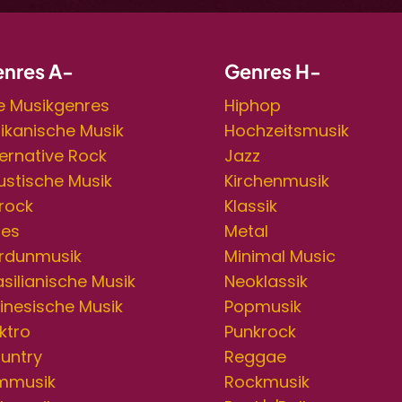
nres A-
Genres H-
le Musikgenres
Hiphop
rikanische Musik
Hochzeitsmusik
ternative Rock
Jazz
ustische Musik
Kirchenmusik
rock
Klassik
ues
Metal
rdunmusik
Minimal Music
asilianische Musik
Neoklassik
inesische Musik
Popmusik
ktro
Punkrock
untry
Reggae
lmmusik
Rockmusik