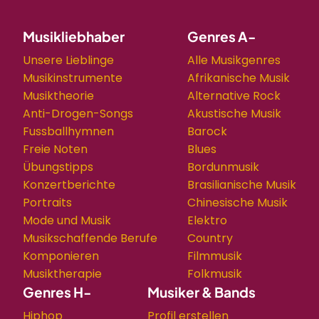
Musikliebhaber
Genres A-
Unsere Lieblinge
Alle Musikgenres
Musikinstrumente
Afrikanische Musik
Musiktheorie
Alternative Rock
Anti-Drogen-Songs
Akustische Musik
Fussballhymnen
Barock
Freie Noten
Blues
Übungstipps
Bordunmusik
Konzertberichte
Brasilianische Musik
Portraits
Chinesische Musik
Mode und Musik
Elektro
Musikschaffende Berufe
Country
Komponieren
Filmmusik
Musiktherapie
Folkmusik
Genres H-
Musiker & Bands
Hiphop
Profil erstellen