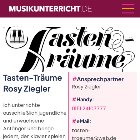
Direkt
zum
Inhalt
Musiklehrer
| Tasten-Träume Rosy Ziegler
Tasten-Träume
Ansprechpartner
Rosy Ziegler
Rosy Ziegler
Handy
Ich unterrichte
0151 24107777
ausschließlich jugendliche
und erwachsene
eMail
Anfänger und bringe
tasten-
jedem, der Klavier spielen
traeume@web.de