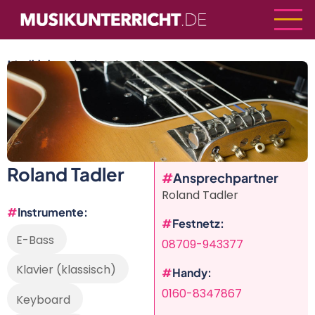
Direkt
zum
Inhalt
Musiklehrer
| Roland Tadler
Roland Tadler
Ansprechpartner
Roland Tadler
Instrumente
Festnetz
E-Bass
08709-943377
Klavier (klassisch)
Handy
0160-8347867
Keyboard