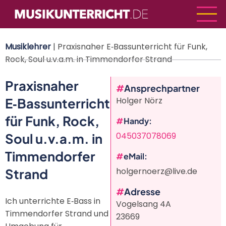
Direkt
zum
Inhalt
Musiklehrer
| Praxisnaher E‑Bassunterricht für Funk,
Rock, Soul u.v.a.m. in Timmendorfer Strand
Praxisnaher
Ansprechpartner
E‑Bassunterricht
Holger Nörz
für Funk, Rock,
Handy
Soul u.v.a.m. in
045037078069
Timmendorfer
eMail
Strand
holgernoerz@live.de
Adresse
Ich unterrichte E‑Bass in
Vogelsang 4A
Timmendorfer Strand und
23669