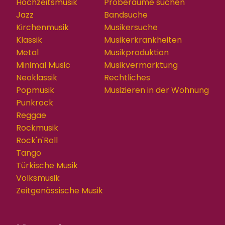
Hochzeitsmusik
Proberäume suchen
Jazz
Bandsuche
Kirchenmusik
Musikersuche
Klassik
Musikerkrankheiten
Metal
Musikproduktion
Minimal Music
Musikvermarktung
Neoklassik
Rechtliches
Popmusik
Musizieren in der Wohnung
Punkrock
Reggae
Rockmusik
Rock'n'Roll
Tango
Türkische Musik
Volksmusik
Zeitgenössische Musik