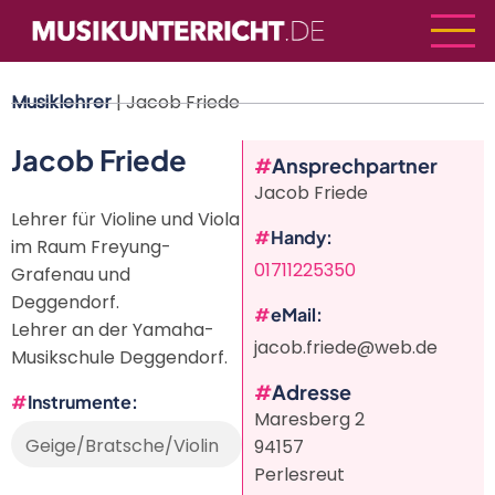
Direkt
zum
Inhalt
Musiklehrer
| Jacob Friede
Jacob Friede
Ansprechpartner
Jacob Friede
Lehrer für Violine und Viola
Handy
im Raum Freyung-
01711225350
Grafenau und
Deggendorf.
eMail
Lehrer an der Yamaha-
jacob.friede@web.de
Musikschule Deggendorf.
Adresse
Instrumente
Maresberg 2
Geige/Bratsche/Violin
94157
e/Viola
Perlesreut