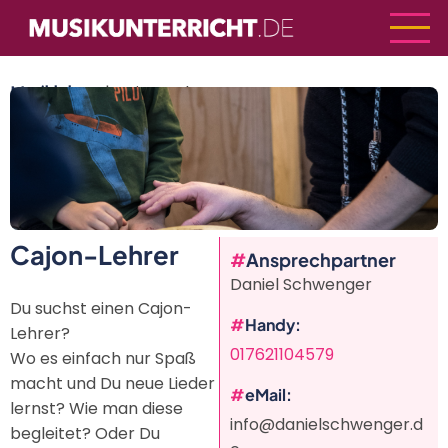
Direkt
zum
Inhalt
Musiklehrer
| Cajon-Lehrer
Cajon-Lehrer
Vorherige
Weiter
Ansprechpartner
Daniel Schwenger
Du suchst einen Cajon-
Handy
Lehrer?
017621104579
Wo es einfach nur Spaß
macht und Du neue Lieder
eMail
lernst? Wie man diese
info@danielschwenger.d
begleitet? Oder Du