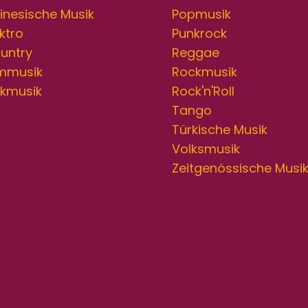
inesische Musik
Popmusik
ktro
Punkrock
untry
Reggae
lmmusik
Rockmusik
lkmusik
Rock'n'Roll
Tango
Türkische Musik
Volksmusik
Zeitgenössische Musi