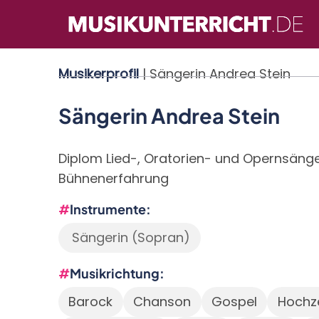
Direkt
zum
Inhalt
Musikerprofil
| Sängerin Andrea Stein
Sängerin Andrea Stein
Diplom Lied-, Oratorien- und Opernsänge
Bühnenerfahrung
Instrumente
Sängerin (Sopran)
Musikrichtung
Barock
Chanson
Gospel
Hochz