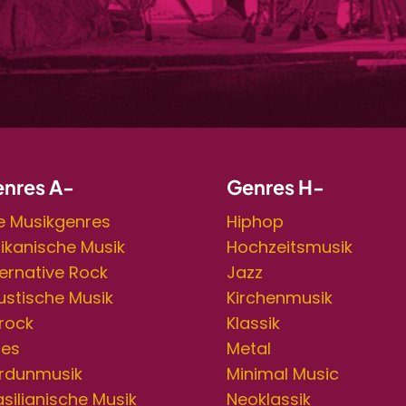
nres A-
Genres H-
le Musikgenres
Hiphop
rikanische Musik
Hochzeitsmusik
ternative Rock
Jazz
ustische Musik
Kirchenmusik
rock
Klassik
ues
Metal
rdunmusik
Minimal Music
asilianische Musik
Neoklassik