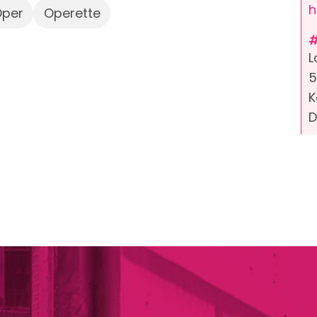
h
per
Operette
L
5
K
D