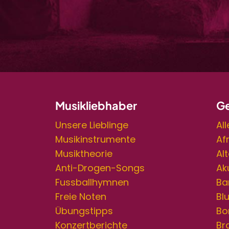
Musikliebhaber
Ge
Unsere Lieblinge
Al
Musikinstrumente
Af
Musiktheorie
Al
Anti-Drogen-Songs
Ak
Fussballhymnen
Ba
Freie Noten
Bl
Übungstipps
Bo
Konzertberichte
Br