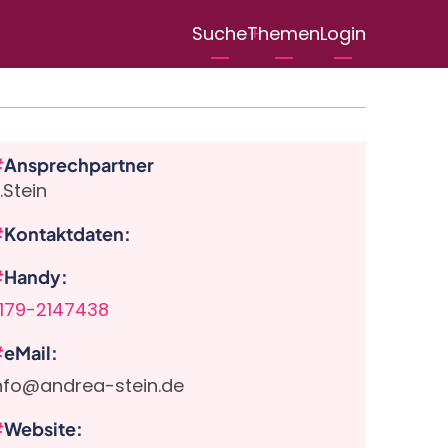
User
Suche
Themen
Login
menu
Ansprechpartner
.Stein
Kontaktdaten
Handy
179-2147438
eMail
nfo@andrea-stein.de
Website