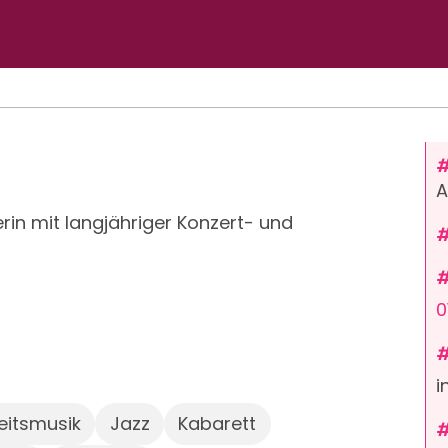
A
rin mit langjähriger Konzert- und
0
i
eitsmusik
Jazz
Kabarett