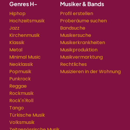
Genres H-
Musiker & Bands
Hiphop
Profil erstellen
Hochzeitsmusik
Proberäume suchen
Jazz
Bandsuche
Kirchenmusik
Musikersuche
Klassik
Musikerkrankheiten
Metal
Musikproduktion
Minimal Music
Musikvermarktung
Neoklassik
Rechtliches
Popmusik
Musizieren in der Wohnung
Punkrock
Reggae
Rockmusik
Rock'n'Roll
Tango
Türkische Musik
Volksmusik
Zeitgenössische Musik