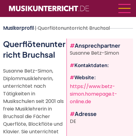
Direkt
zum
Inhalt
Musikerprofil
| Querflötenunterricht Bruchsal
Querflötenunter
Ansprechpartner
richt Bruchsal
Susanne Betz-Simon
Kontaktdaten
Susanne Betz-Simon,
Website
Diplommusiklehrerin,
unterrichtet nach
https://www.betz-
Tätigkeiten in
simon.homepage.t-
Musikschulen seit 2001 als
online.de
freie Musiklehrerin in
Adresse
Bruchsal die Fächer
DE
Querflöte, Blockflöte und
Klavier. Sie unterrichtet