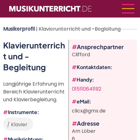
Direkt
zum
Inhalt
Musikerprofil
| Klavierunterricht und -Begleitung
Klavierunterrich
Ansprechpartner
t und -
Clifford
Begleitung
Kontaktdaten
Handy
Langjährige Erfahrung im
015110641192
Bereich Klavierunterricht
und Klavierbegleitung.
eMail
clicx@gmx.de
Instrumente
Adresse
/ Klavier
Am Löber
6
Musikrichtung