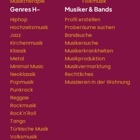
Musiktherapie
Folkmusik
Genres H-
Musiker & Bands
Hiphop
Profil erstellen
Hochzeitsmusik
Proberäume suchen
Jazz
Bandsuche
Kirchenmusik
Musikersuche
Klassik
Musikerkrankheiten
Metal
Musikproduktion
Minimal Music
Musikvermarktung
Neoklassik
Rechtliches
Popmusik
Musizieren in der Wohnung
Punkrock
Reggae
Rockmusik
Rock'n'Roll
Tango
Türkische Musik
Volksmusik