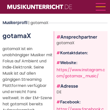
Direkt
zum
Inhalt
Musikerprofil
| gotamaX
gotamaX
Ansprechpartner
gotamaX
gotamaX ist ein
Kontaktdaten
unabhängiger Musiker mit
Fokus auf Ambient und
Website
Indie‑Elektronik. Seine
https://www.instagram.c
Musik ist auf allen
om/gotamax_music/
gängigen Streaming
Plattformen verfügbar
Adresse
und erreicht Fans
DE
weltweit. In der EM-Szene
Facebook
hat gotamaX bereits
https://www.facebook.c