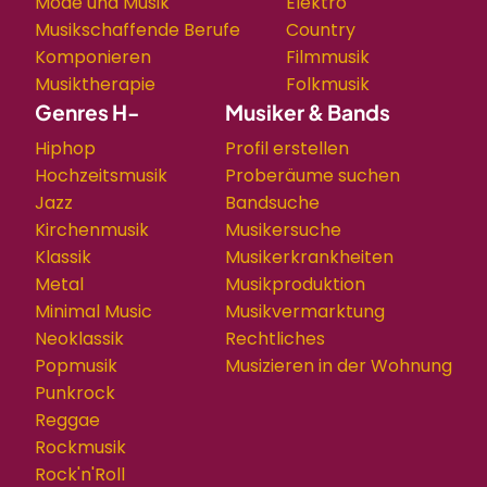
Mode und Musik
Elektro
Musikschaffende Berufe
Country
Komponieren
Filmmusik
Musiktherapie
Folkmusik
Genres H-
Musiker & Bands
Hiphop
Profil erstellen
Hochzeitsmusik
Proberäume suchen
Jazz
Bandsuche
Kirchenmusik
Musikersuche
Klassik
Musikerkrankheiten
Metal
Musikproduktion
Minimal Music
Musikvermarktung
Neoklassik
Rechtliches
Popmusik
Musizieren in der Wohnung
Punkrock
Reggae
Rockmusik
Rock'n'Roll