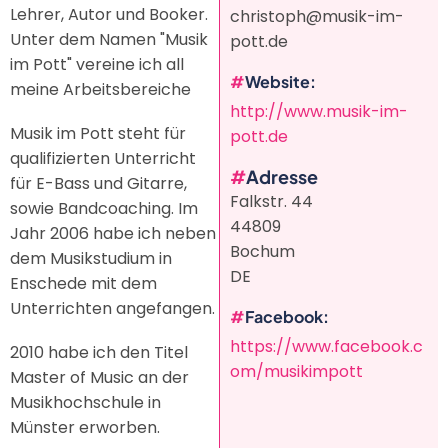
Lehrer, Autor und Booker.
christoph@musik-im-
Unter dem Namen "Musik
pott.de
im Pott" vereine ich all
Website
meine Arbeitsbereiche
http://www.musik-im-
Musik im Pott steht für
pott.de
qualifizierten Unterricht
Adresse
für E-Bass und Gitarre,
Falkstr. 44
sowie Bandcoaching. Im
44809
Jahr 2006 habe ich neben
Bochum
dem Musikstudium in
DE
Enschede mit dem
Unterrichten angefangen.
Facebook
https://www.facebook.c
2010 habe ich den Titel
om/musikimpott
Master of Music an der
Musikhochschule in
Münster erworben.