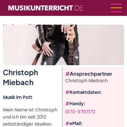
Direkt
zum
Inhalt
Musikerprofil
| Christoph Miebach
Christoph
Vorherige
Weiter
Ansprechpartner
Miebach
Christoph Miebach
Kontaktdaten
Musik im Pott
Handy
Mein Name ist Christoph
0170-9797172
und ich bin seit 2012
eMail
selbständiger Musiker,