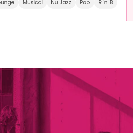
ounge
Musical
Nu Jazz
Pop
R 'n' B