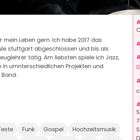
C
ür mein Leben gern. Ich habe 2017 das
e stuttgart abgeschlossen und bis als
uglehrer tätig. Am liebsten spiele ich Jazz,
le in umnterschiedlichen Projekten und
0
 Band.
c
S
7
Feste
Funk
Gospel
Hochzeitsmusik
S
D