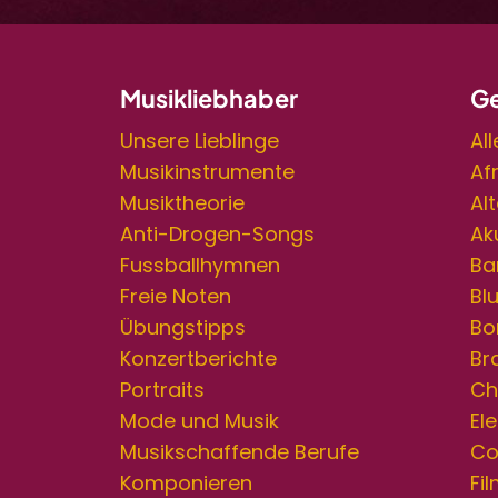
Musikliebhaber
Ge
Unsere Lieblinge
Al
Musikinstrumente
Af
Musiktheorie
Al
Anti-Drogen-Songs
Ak
Fussballhymnen
Ba
Freie Noten
Bl
Übungstipps
Bo
Konzertberichte
Br
Portraits
Ch
Mode und Musik
Ele
Musikschaffende Berufe
Co
Komponieren
Fi