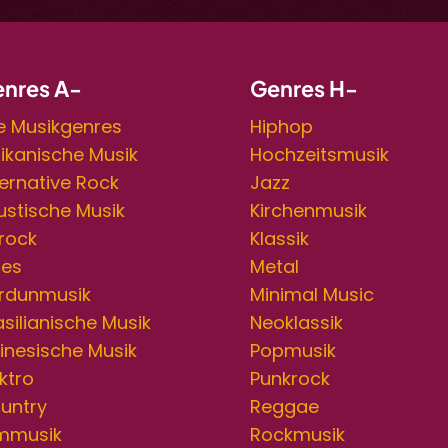
nres A-
Genres H-
le Musikgenres
Hiphop
rikanische Musik
Hochzeitsmusik
ternative Rock
Jazz
ustische Musik
Kirchenmusik
rock
Klassik
ues
Metal
rdunmusik
Minimal Music
asilianische Musik
Neoklassik
inesische Musik
Popmusik
ktro
Punkrock
untry
Reggae
lmmusik
Rockmusik