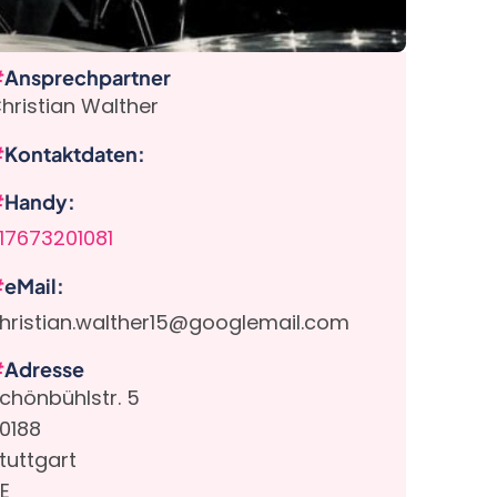
Ansprechpartner
hristian Walther
Kontaktdaten
Handy
17673201081
eMail
hristian.walther15@googlemail.com
Adresse
chönbühlstr. 5
0188
tuttgart
E