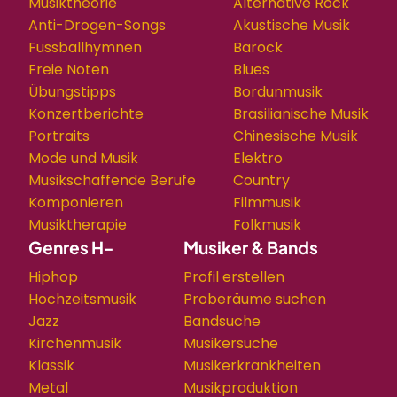
Musiktheorie
Alternative Rock
Anti-Drogen-Songs
Akustische Musik
Fussballhymnen
Barock
Freie Noten
Blues
Übungstipps
Bordunmusik
Konzertberichte
Brasilianische Musik
Portraits
Chinesische Musik
Mode und Musik
Elektro
Musikschaffende Berufe
Country
Komponieren
Filmmusik
Musiktherapie
Folkmusik
Genres H-
Musiker & Bands
Hiphop
Profil erstellen
Hochzeitsmusik
Proberäume suchen
Jazz
Bandsuche
Kirchenmusik
Musikersuche
Klassik
Musikerkrankheiten
Metal
Musikproduktion