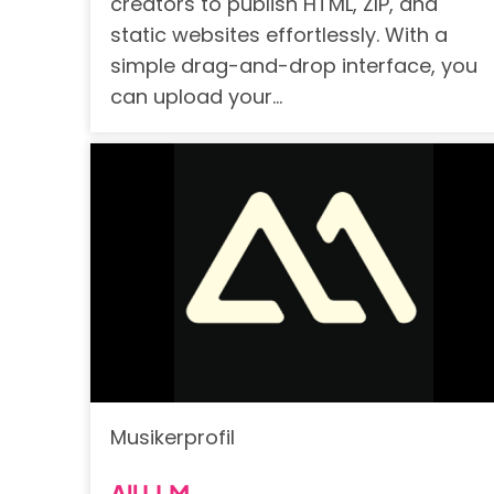
creators to publish HTML, ZIP, and
static websites effortlessly. With a
simple drag-and-drop interface, you
can upload your…
Musikerprofil
All LLM