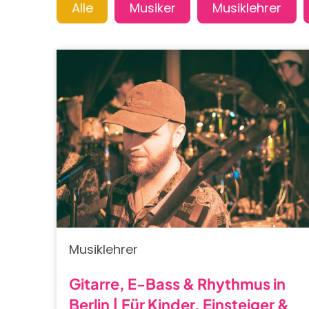
Musiklehrer
Gitarre, E-Bass & Rhythmus in
Berlin | Für Kinder, Einsteiger &