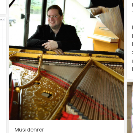
d
Musiklehrer