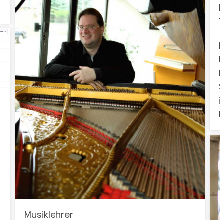
d
Musiklehrer