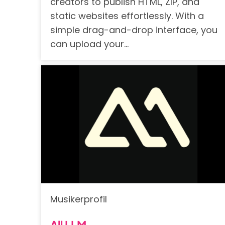
creators to publish HTML, ZIP, and
static websites effortlessly. With a
simple drag-and-drop interface, you
can upload your…
Musikerprofil
All LLM