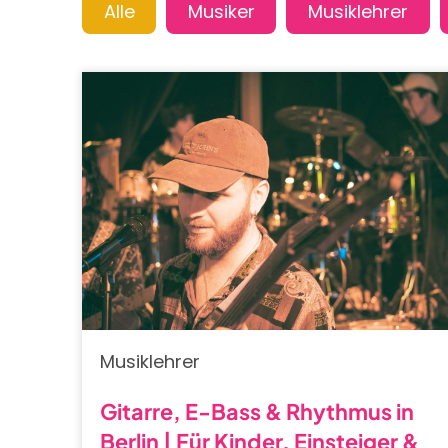
Musiklehrer
Gitarre, E-Bass & Rhythmus in
Berlin | Für Kinder, Einsteiger &