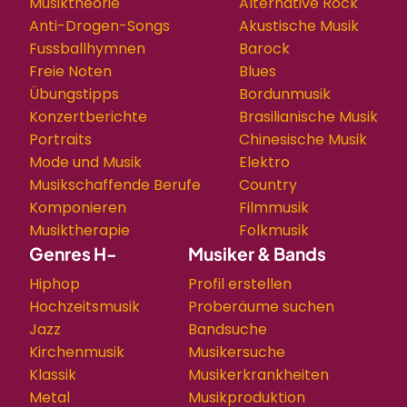
Musiktheorie
Alternative Rock
Anti-Drogen-Songs
Akustische Musik
Fussballhymnen
Barock
Freie Noten
Blues
Übungstipps
Bordunmusik
Konzertberichte
Brasilianische Musik
Portraits
Chinesische Musik
Mode und Musik
Elektro
Musikschaffende Berufe
Country
Komponieren
Filmmusik
Musiktherapie
Folkmusik
Genres H-
Musiker & Bands
Hiphop
Profil erstellen
Hochzeitsmusik
Proberäume suchen
Jazz
Bandsuche
Kirchenmusik
Musikersuche
Klassik
Musikerkrankheiten
Metal
Musikproduktion