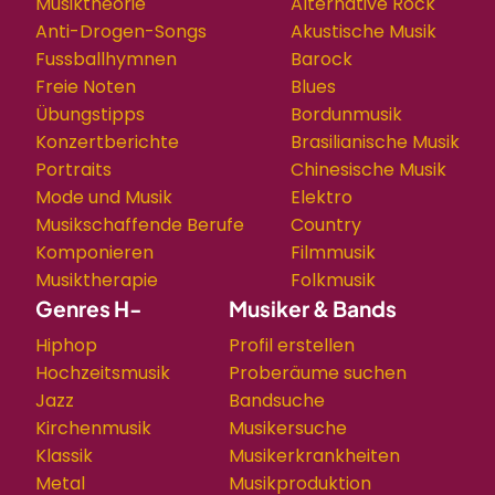
Musiktheorie
Alternative Rock
Anti-Drogen-Songs
Akustische Musik
Fussballhymnen
Barock
Freie Noten
Blues
Übungstipps
Bordunmusik
Konzertberichte
Brasilianische Musik
Portraits
Chinesische Musik
Mode und Musik
Elektro
Musikschaffende Berufe
Country
Komponieren
Filmmusik
Musiktherapie
Folkmusik
Genres H-
Musiker & Bands
Hiphop
Profil erstellen
Hochzeitsmusik
Proberäume suchen
Jazz
Bandsuche
Kirchenmusik
Musikersuche
Klassik
Musikerkrankheiten
Metal
Musikproduktion