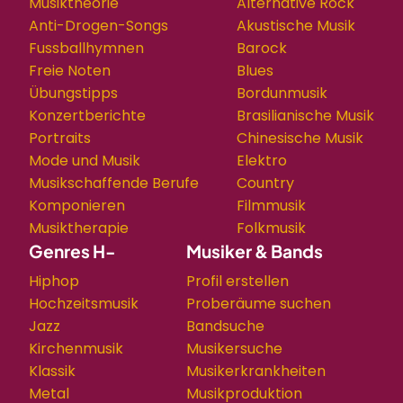
Musiktheorie
Alternative Rock
Anti-Drogen-Songs
Akustische Musik
Fussballhymnen
Barock
Freie Noten
Blues
Übungstipps
Bordunmusik
Konzertberichte
Brasilianische Musik
Portraits
Chinesische Musik
Mode und Musik
Elektro
Musikschaffende Berufe
Country
Komponieren
Filmmusik
Musiktherapie
Folkmusik
Genres H-
Musiker & Bands
Hiphop
Profil erstellen
Hochzeitsmusik
Proberäume suchen
Jazz
Bandsuche
Kirchenmusik
Musikersuche
Klassik
Musikerkrankheiten
Metal
Musikproduktion