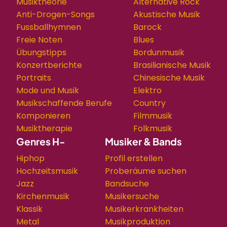
Musiktheorie
Alternative Rock
Anti-Drogen-Songs
Akustische Musik
Fussballhymnen
Barock
Freie Noten
Blues
Übungstipps
Bordunmusik
Konzertberichte
Brasilianische Musik
Portraits
Chinesische Musik
Mode und Musik
Elektro
Musikschaffende Berufe
Country
Komponieren
Filmmusik
Musiktherapie
Folkmusik
Genres H-
Musiker & Bands
Hiphop
Profil erstellen
Hochzeitsmusik
Proberäume suchen
Jazz
Bandsuche
Kirchenmusik
Musikersuche
Klassik
Musikerkrankheiten
Metal
Musikproduktion