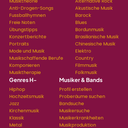
Musiktheorie
Alternative Rock
Anti-Drogen-Songs
Akustische Musik
Fussballhymnen
Barock
Freie Noten
Blues
Übungstipps
Bordunmusik
Konzertberichte
Brasilianische Musik
Portraits
Chinesische Musik
Mode und Musik
Elektro
Musikschaffende Berufe
Country
Komponieren
Filmmusik
Musiktherapie
Folkmusik
Genres H-
Musiker & Bands
Hiphop
Profil erstellen
Hochzeitsmusik
Proberäume suchen
Jazz
Bandsuche
Kirchenmusik
Musikersuche
Klassik
Musikerkrankheiten
Metal
Musikproduktion