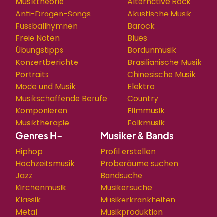
Musiktheorie
Alternative Rock
Anti-Drogen-Songs
Akustische Musik
Fussballhymnen
Barock
Freie Noten
Blues
Übungstipps
Bordunmusik
Konzertberichte
Brasilianische Musik
Portraits
Chinesische Musik
Mode und Musik
Elektro
Musikschaffende Berufe
Country
Komponieren
Filmmusik
Musiktherapie
Folkmusik
Genres H-
Musiker & Bands
Hiphop
Profil erstellen
Hochzeitsmusik
Proberäume suchen
Jazz
Bandsuche
Kirchenmusik
Musikersuche
Klassik
Musikerkrankheiten
Metal
Musikproduktion