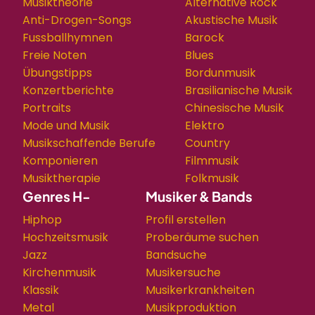
Musiktheorie
Alternative Rock
Anti-Drogen-Songs
Akustische Musik
Fussballhymnen
Barock
Freie Noten
Blues
Übungstipps
Bordunmusik
Konzertberichte
Brasilianische Musik
Portraits
Chinesische Musik
Mode und Musik
Elektro
Musikschaffende Berufe
Country
Komponieren
Filmmusik
Musiktherapie
Folkmusik
Genres H-
Musiker & Bands
Hiphop
Profil erstellen
Hochzeitsmusik
Proberäume suchen
Jazz
Bandsuche
Kirchenmusik
Musikersuche
Klassik
Musikerkrankheiten
Metal
Musikproduktion