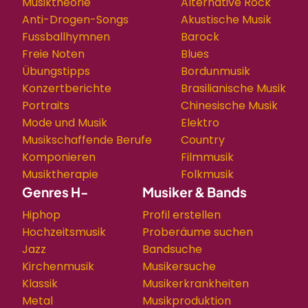
Musiktheorie
Alternative Rock
Anti-Drogen-Songs
Akustische Musik
Fussballhymnen
Barock
Freie Noten
Blues
Übungstipps
Bordunmusik
Konzertberichte
Brasilianische Musik
Portraits
Chinesische Musik
Mode und Musik
Elektro
Musikschaffende Berufe
Country
Komponieren
Filmmusik
Musiktherapie
Folkmusik
Genres H-
Musiker & Bands
Hiphop
Profil erstellen
Hochzeitsmusik
Proberäume suchen
Jazz
Bandsuche
Kirchenmusik
Musikersuche
Klassik
Musikerkrankheiten
Metal
Musikproduktion